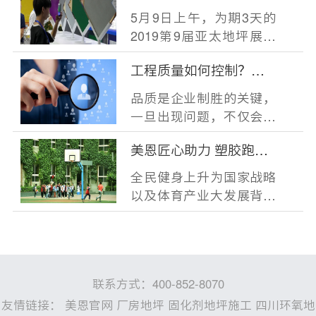
在广州开幕
5月9日上午，为期3天的
2019第9届亚太地坪展在
广州中国进出口商品交易
工程质量如何控制？美
会展馆（广交会展馆
恩工程质量控制体系
品质是企业制胜的关键，
一旦出现问题，不仅会影
响公司的形象和名誉损
美恩匠心助力 塑胶跑道
耗，还会失去客户
重塑市场信心
全民健身上升为国家战略
以及体育产业大发展背景
下的政策利好让体育场馆
营造行业进入黄
联系方式：400-852-8070
友情链接：
美恩官网
厂房地坪
固化剂地坪施工
四川环氧地