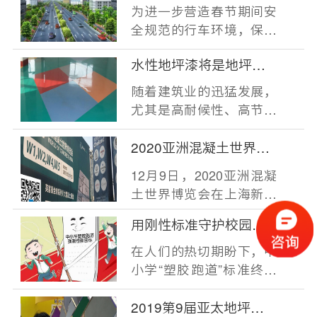
线 施划道路交通标线3.5
为进一步营造春节期间安
万平方米
全规范的行车环境，保障
群众假期出行安全，日
水性地坪漆将是地坪涂
前，交管部门正积
料未来市场发展主流
随着建筑业的迅猛发展，
尤其是高耐候性、高节能
性建筑涂料的推广应用，
性能优异的环氧
2020亚洲混凝土世界博
览会
12月9日，2020亚洲混凝
土世界博览会在上海新国
际博览中心准时拉开帷
用刚性标准守护校园塑
幕。共有近600家参展
胶跑道安全
在人们的热切期盼下，中
小学“塑胶跑道”标准终于
出台了。近日，由教育部
牵头组织制定
2019第9届亚太地坪展